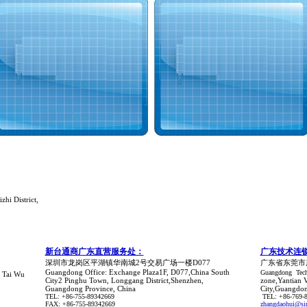
hi District,
新台通商广东直营服务处：
广东技术连
深圳市龙岗区平湖镇华南城2号交易广场一楼D077
广东省东莞市
Guangdong Office: Exchange Plaza1F, D077,China South
Guangdong Tech
 Tai Wu
City2 Pinghu Town, Longgang District,Shenzhen,
zone,Yantian 
Guangdong Province, China
City,Guangdon
TEL: +86-755-89342669
TEL: +86-769-
FAX: +86-755-89342669
zhangdaohui@sin