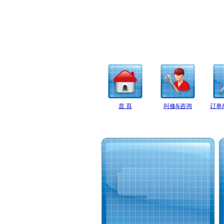
首 頁
叫修&咨询
订单