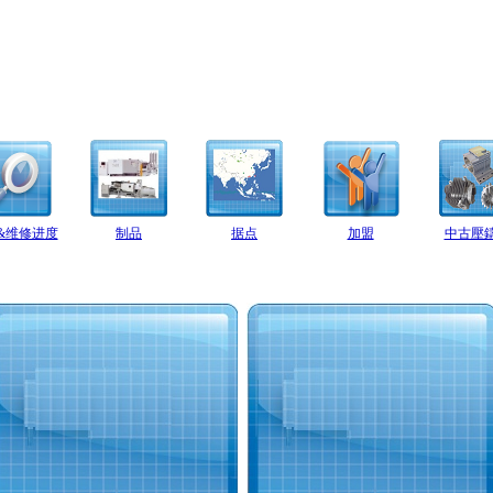
&维修进度
制品
据点
加盟
中古壓