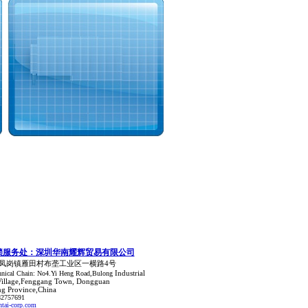
锁服务处：深圳华南耀辉贸易有限公司
凤岗镇雁田村布垄工业区一横路4号
Industrial
nical Chain: No4.Yi Heng Road,Bulong
Village,Fenggang Town, Dongguan
g Province,China
82757691
tai-corp.com