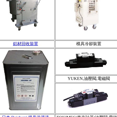
鋁材回收裝置
模具冷卻裝置
YUKEN,油壓閥,電磁閥