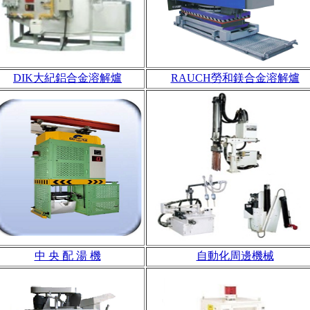
DIK大紀鋁合金溶解爐
RAUCH勞和鎂合金溶解爐
中 央 配 湯 機
自動化周邊機械