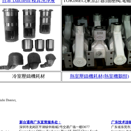
日本 Daichemi 模具洗淨液
TOKIMEC(東京計器)油壓閥,電
冷室壓鑄機耗材
熱室壓鑄機耗材(熱室機鵝頸)
hi District,
新台通商广东直营服务处：
广东技术连
深圳市龙岗区平湖镇华南城2号交易广场一楼D077
广东省东莞市