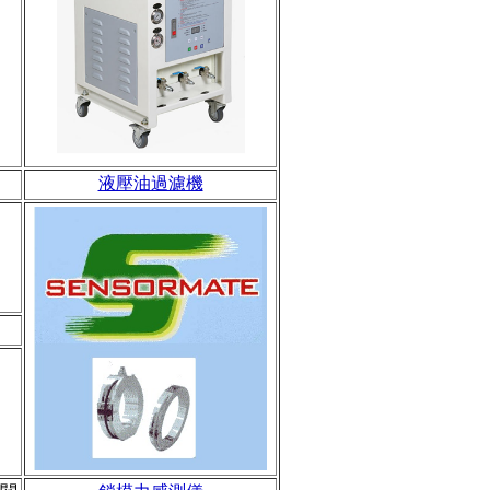
液壓油過濾機