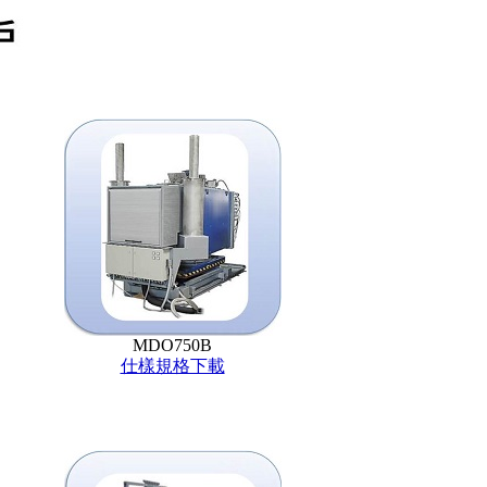
MDO750B
仕樣規格下載