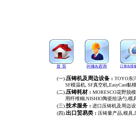
首 頁
叫修&咨询
订单&维
压铸机及周边设备 :
(一).
TOYO东
SF模温机, SF真空机,EasyCast黏模清除
压铸耗材 :
(二).
MORESCO花野脱模
用纤维糊,NISHIO陶瓷给汤勺,模具
技术服务 :
(三).
进口压铸机及周边设备
出口贸易类 :
(四).
压铸量产品,模具