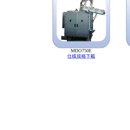
MDO750E
仕樣規格下載