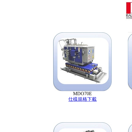
MDO70E
仕樣規格下載