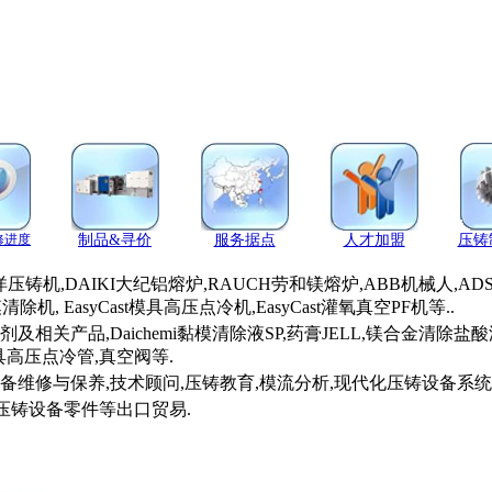
修进度
制品
&寻价
服务据点
人才加盟
压铸
洋压铸机,DAIKI大纪铝熔炉,RAUCH劳和镁熔炉,ABB机械人,AD
机, EasyCast模具高压点冷机,EasyCast灌氧真空PF机等..
剂及相关产品,Daichemi黏模清除液SP,药膏JELL,镁合金清除盐酸
高压点冷管,真空阀等.
维修与保养,技术顾问,压铸教育,模流分析,现代化压铸设备系统
,压铸设备零件等出口贸易.