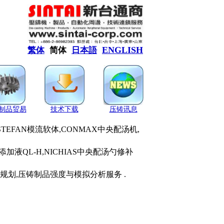
ENGLISH
繁体
简体
日本語
制品贸易
技术下载
压铸讯息
STEFAN模流软体,CONMAX中央配汤机,
添加液QL-H,NICHIAS中央配汤勺修补
规划,压铸制品强度与模拟分析服务 .