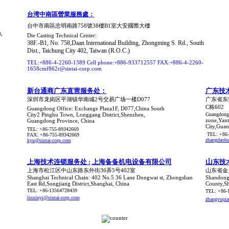
台湾中南區營業服務處：
台中市南區忠明南路758號38樓B1室大安國際大樓
,
Die Casting Technical Center:
38F.-B1, No. 758,Daan International Building, Zhongming S. Rd., South
Dist., Taichung City 402, Taiwan (R.O.C.)
TEL:+886-4-2260-1389 Cell phone:+886-933712557 FAX:+886-4-2260-
1658cmf862r@sintai-corp.com
新台通商广东直营服务处
：
广东技
深圳市龙岗区平湖镇华南城2号交易广场一楼D077
广东省东
C栋602
Guangdong Office: Exchange Plaza1F, D077,China South
City2 Pinghu Town, Longgang District,Shenzhen,
Guangdong
zone,Yan
Guangdong Province, China
City,Gua
TEL: +86-755-89342669
TEL: +86-
FAX: +86-755-89342669
zhangdaohu
kyu@sintai-corp.com
上海技术连锁服务处 :
上海备备机电设备有限公司
山
东技
上海市松江区中山东路东外街36弄5号402室
山东省金
Shanghai
Technical
Chain: 402 No.5 36 Lane Dongwai st, Zhongshan
Shandon
East Rd,Songjiang
District,Shanghai, China
County,Sh
TEL: +86-13564728439
TEL: +86-
linxinyi@sintai-corp.com
zhangyuqia